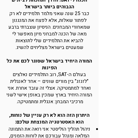
הכנה ל-SAT: הדרך המוכחת לציונים
הגבוהים ביותר בישראל
כבר 25 שנה שאני מלמד תלמידים לא רק
לפתור שאלות, אלא לפצח את המנגנון
שמאחורי המבחנים. הניסיון שצברתי ברבע
מאה של הכנה למבחני מיון מאפשר לי
להביא את התלמידים שלי לתוצאות
שמעטים בישראל מצליחים להשיג.
המורה היחיד בישראל שסוגר לכם את כל
הפינות
בעולם ה-SAT, רוב התלמידים נאלצים
"לזגזג" בין מורים שונים – אחד לאנגלית
ואחד למתמטיקה. אצלי זה עובד אחרת. אני
המורה היחיד בארץ שמכין באופן אישי לשני
מרכיבי המבחן: אנגלית ומתמטיקה.
היתרון הזה הוא לא רק עניין של נוחות,
הוא האסטרטגיה המנצחת שלכם:
ניהול תהליך הוליסטי: אני רואה את התמונה
המלאה ומנהל עבורכם את לוחות הזמנים,