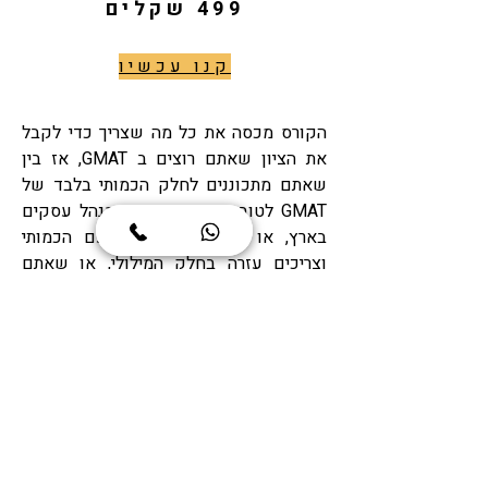
499 שקלים
קנו עכשיו
הקורס מכסה את כל מה שצריך כדי לקבל
את הציון שאתם רוצים ב GMAT, אז בין
שאתם מתכוננים לחלק הכמותי בלבד של
GMAT לטובת תואר מוסמך במנהל עסקים
בארץ, או שאתם מסתדרים עם הכמותי
וצריכים עזרה בחלק המילולי, או שאתם
צריכים ציון משוגע במבחן כולו כדי
להתקבל לתכנית MBA מבוקשת בארה״ב או
באירופה, זה הקורס המתאים לכם.
שאלות? שלחו לי
ווטסאפ
(או הודעה כאן
למטה באתר) עכשיו!
וכמה זה עולה לכם? לא הרבה. רק 349