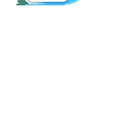
לקבוע שיעור פרטי ל ACT
054-4768478
!קבעו שיחת יעוץ חינם עכשיו
© כל הזכויות שמורות לאבי יולזרי. השימוש באתר כפוף ל
תנאי
השימוש
.
בעת הזנת כתובת המייל לטובת קבלת מבחן לדוגמה או
בעת הרשמה לאתר תצורפ/י לרשימת התפוצה שלי, שאני לא
שולח דרכה (כמעט) כלום. ניתן בכל עת לבקש להסיר את