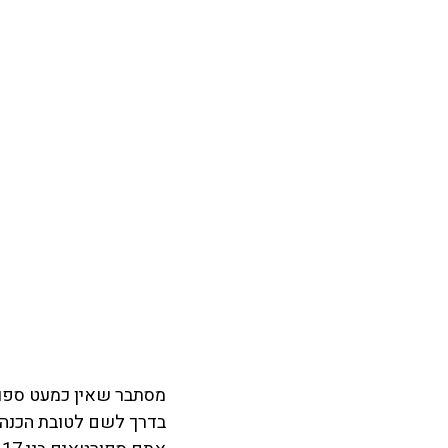
מסתבר שאין כמעט ספור
בדרך לשם לטובת הכנה למבחן SAT: אני מכין למבחן SAT בשיע