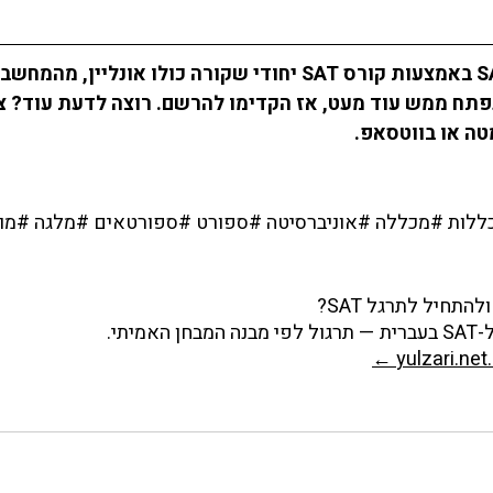
קורס SAT יחודי
 שקורה כולו אונליין, מהמחשב 
פתח ממש עוד מעט, אז הקדימו להרשם. רוצה לדעת עוד? צר
ה או 
בווטסאפ
. 
ללות
#מכללה
#אוניברסיטה
#ספורט
#ספורטאים
#מלגה
תחיל לתרגל SAT?
יתי.