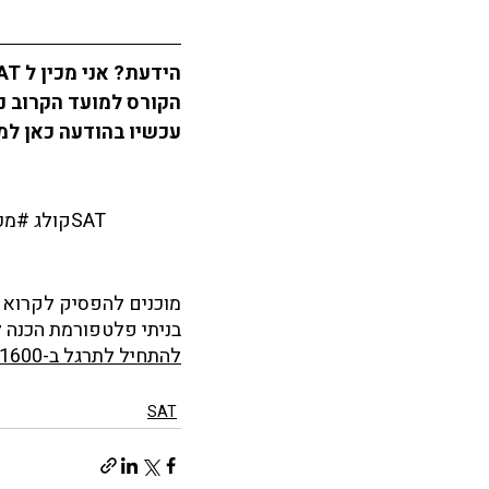
הידעת? אני מכין ל SAT באמצעות 
הקורס למועד הקרוב נ
עכשיו בהודעה כאן למט
#מורהפרטילSAT
#קולג
#מכ
מוכנים להפסיק לקרוא ולה
בניתי פלטפורמת הכנה ל-SAT בעברית — תרגול לפי מבנה המבחן האמ
להתחיל לתרגל ב-1600.yulzari.net ←
SAT