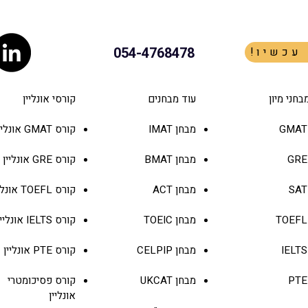
054-4768478
 עכשיו
מבחן SAT או פסיכומטרי?
הפסיכ
המדריך לקבלה לבר-אילן, לטכניון
שצריך
ולתל אביב
בחני מיון
עוד מבחנים
קורסי אונליין
מבחן IMAT
קורס GMAT אונליין
GRE
מבחן
BMAT
קורס
GRE
אונליין
SAT
מבחן
ACT
קורס
TOEFL
אונלי
TOEFL
מבחן
TOEIC
קורס
IELTS
אונליין
IELTS
מבחן
CELPIP
קורס
PTE
אונליין
PTE
מבחן
UKCAT
קורס פסיכומטרי
אונליין