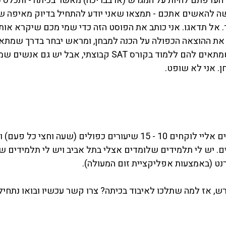
 העדפתם להיות על המגרש (או בבריכה) מאשר בכיתה - ותכלס כ
ה להאשים אתכם - תמצאו שאני יודע להתחיל בדיוק מאיפה שצר
 אל תדאגו. אני כותב את הפוסט הזה כדי שמי מכם שיקרא אותו
 את ההוצאה הכפולה על הכנה למבחן, ומראש יבחר בדרך שמתאימה
גם לומר שיש אנשים שמתאים להם ללמוד בקורס SAT קבוצתי, אבל י
. אני לא שופט.
רוב הספורטאים שמגיעים אליי לוקחים 10 - 15 שיעורים כפולים (שעה וחצי 
ים. יש לי תלמידים שלומדים אצלי בתל אביב ויש לי תלמידים 
רנט (באמצעות אפליקציית 
זום
 המעולה).
ש, אז למה שתלכו לאיבוד בכיתה? 
צרו קשר עכשיו
 ובואו נתחיל