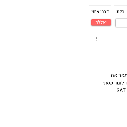
בלוג
דברו איתי
יאללה
 הסרט מתאר את 
לומר שאני 
S
.