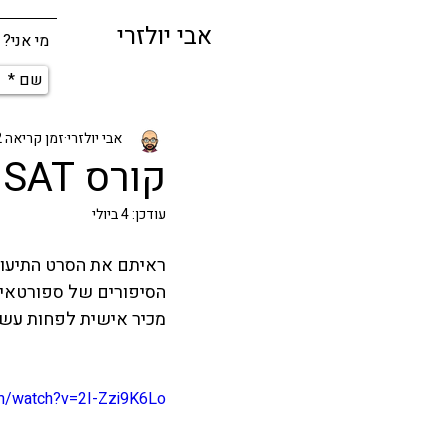
אבי יולזרי
מי אני?
אבי יולזרי
זמן קריאה 2 דקות
קורס SAT לספורטאים
עודכן:
4 ביולי
הסיפורים של ספורטאים
מכיר אישית לפחות עש
om/watch?v=2I-Zzi9K6Lo