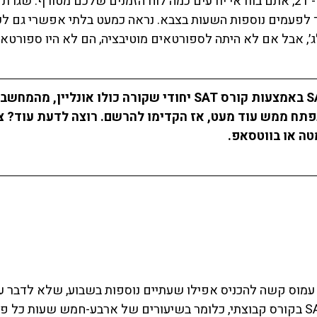
אתם ספורטאים בני 17 - 21, אתם בוודאי יודעים כמה לוח הזמנים שלכם מטורף: 
ך לפעמים נוספות השעות בצבא. נראה כמעט בלתי אפשרי גם ל
, אבל אם לא היתה לספורטאים מוטיבציה, הם לא היו ספורטאי
קורס SAT יחודי
 שקורה כולו אונליין, מהמחשב 
פתח ממש עוד מעט, אז הקדימו להרשם. רוצה לדעת עוד? צר
ה או 
בווטסאפ
. 
 עמוס קשה להכניס אפילו שעתיים נוספות בשבוע, שלא לדבר 
שעות. לכן להתכונן ל SAT בקורס קבוצתי, כלומר בשיעורים של ארבע-חמש שעות כ