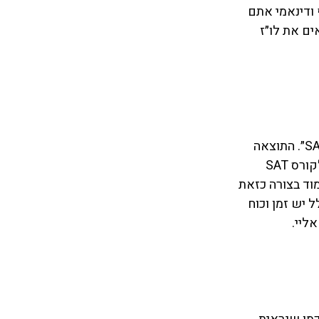
ודינאמי אתם 
ים את לו״ז 
עוד דבר מעניין הוא שמי שמתעניין בהכנה למבחן SAT לרוב הולך לגוגל ומחפש ״קורס SAT״. התוצאה 
הראשונה היא קורס של חברה מסויימת, ואכן רוב הישראלים שניגשים ל SAT נרשמים לקורס SAT 
ד בצורה כזאת 
יש זמן וכוח 