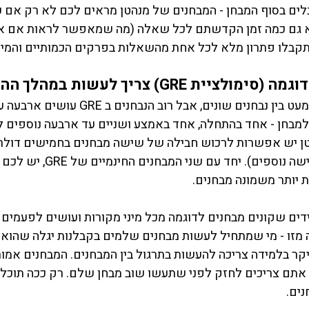
ם בסוף המבחן - המבחנים של מנהטן מראים לכם לא רק אם עני
 גם כמה זמן הקדשתם לכל שאלה (מה שמאפשר לראות אם א
תקבלו פתרון מלא לכל אחת מהשאלות בפרקים הכמותיים והמילו
התשובה אמנם משתנה מעט בין נבחנים שונים, אבל
מבחן - אחד בהתחלה, אחד באמצע ושניים עד ארבעה נוספים 
ן יש אפשרות לרכוש חבילה של שישה מבחנים בחמישים דולר
במבחן החינמי פלוס חמישה נוספים). י
 יותר משמונה מבחנים. 
דים שקונים מבחנים לדוגמה מכל מיני מקורות ועושים לפעמים
ה מזו - מי שמתחיל לעשות מבחנים שלמים בקבלנות יגלה שהוא
יקר בלמידה צריכה להעשות בתרגול בין המבחנים. המבחנים אמור
אתם צריכים לחזק לפני שתעשו שוב מבחן שלם. רק ככה תוכלו 
ים. 