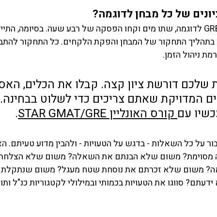
ונים של כל מבחן לדוגמה? 
לאחר שסיימתם מבחן GRE לדוגמה, שתו מים וקחו הפסקה של רבע שעה. בסיומה, ה
תהליך התחקור של המבחן והפקת הלקחים. כל התחקור להתבצע
מת ניהול הזמן. 
 שלכם דורשת ציון קצה. קבלו את הכלים, האס
ים המדויקת שאתם צריכים כדי לשלוט בבחינה. 
שיו עם
 קורס האונליין STAR GMAT/GRE
.
בור על כל השאלות - בדגש על הטעויות - ולהבין מדוע טעיתם. ה
 מסוימת? משום שלא הבנתם את השאלה? משום שלא הצלחתם
ואה? משום שלא זכרתם את נוסחת שטח מעגל? משום שנתקלתם
דעתם? סווגו את הטעויות בכמותי ובמילולי לקטגוריות כנ"ל ותו