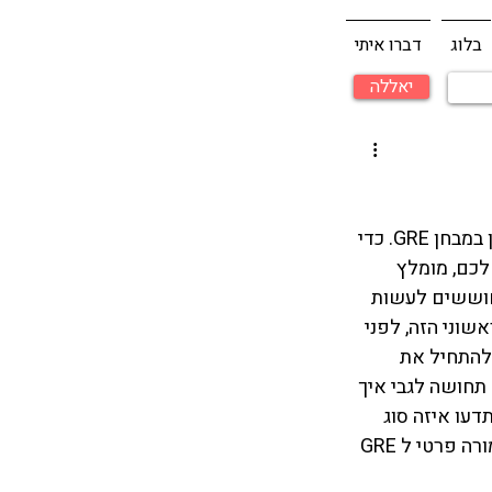
בלוג
דברו איתי
יאללה
אם אתם מתכננים להתקבל לתואר שני או שלישי בארה״ב, רוב הסיכויים שעליכם להבחן במבחן GRE. כדי 
כם, מומלץ 
חן GRE לדוגמה. אולי תתפלאו לשמוע, אבל הרבה אנשים שלומדים ל GRE חוששים לעשות 
שוני הזה, לפני 
 להתחיל את 
תחושה לגבי איך 
דעו איזה סוג 
של הכנה אתם צריכים - האם עדיף לכם להתכונן ל GRE לבד? אולי עדיף לכם להעזר במורה פרטי ל GRE 