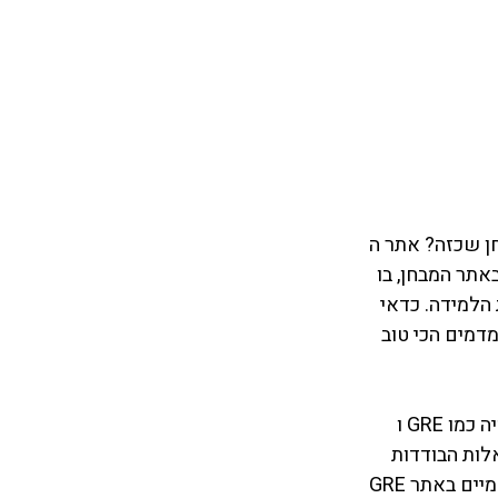
יפה מוצאים מבחן שכזה? אתר ה 
אתר המבחן, בו 
חילת הלמידה. כדאי 
יר אותם לסוף הלמידה, לקראת המבחן האמיתי. זאת משום שהמבחנים של GRE מדמים הכי טוב 
חברת Manhattan Prep היא חברה אמריקאית ידועה בתחום ההכנה למבחני קדם אקדמיה כמו GRE ו 
שאלות הבודדות 
וגם מבחינת האלגוריתם האדפטיבי. יתרון גדול של הסימולציות האלה על המבחנים הרשמיים באתר GRE 