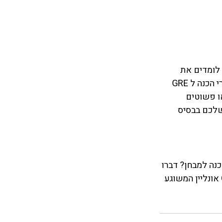
לומדים את 
הבסיס? ישנם מקורות חינמיים באינטרנט, כמו למשל האתר Khan Academy, ישנם ספרי הכנה ל GRE 
ידאו פשוטים 
שלכם בבסיס 
נה למבחן? דברו 
. רוצים להתחיל ללמוד למבחן באמצעות קורס GRE אונליין המשוגע 