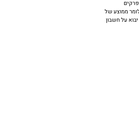
פרקים 
ובפרקים הכמותיים 35 דקות ל 20 שאלות, כלומר ממוצע של 
וא על חשבון 