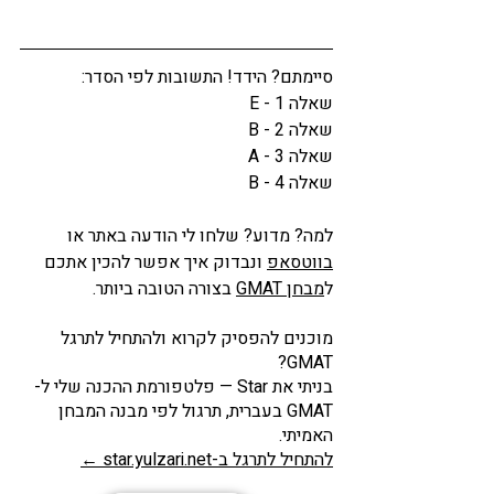
סיימתם? הידד! התשובות לפי הסדר: 
שאלה 1 - E
שאלה 2 - B
שאלה 3 - A
שאלה 4 - B
למה? מדוע? שלחו לי הודעה באתר או 
בווטסאפ
 ונבדוק איך אפשר להכין אתכם 
ל
מבחן GMAT
 בצורה הטובה ביותר. 
מוכנים להפסיק לקרוא ולהתחיל לתרגל 
GMAT?
בניתי את Star — פלטפורמת ההכנה שלי ל-
GMAT בעברית, תרגול לפי מבנה המבחן 
האמיתי.
להתחיל לתרגל ב-star.yulzari.net ←