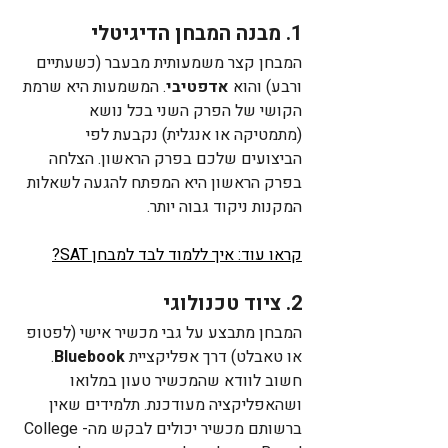
1. מבנה המבחן הדיגיטלי
המבחן קצר משמעותית מבעבר (כשעתיים 
ורבע) והוא 
אדפטיבי
. המשמעות היא שרמת 
הקושי של הפרק השני בכל נושא 
(מתמטיקה או אנגלית) נקבעת לפי 
הביצועים שלכם בפרק הראשון. הצלחה 
בפרק הראשון היא המפתח להגעה לשאלות 
המקנות ניקוד גבוה יותר.
קראו עוד: איך ללמוד לבד למבחן SAT?
2. ציוד טכנולוגי
המבחן מתבצע על גבי מכשיר אישי (לפטופ 
או טאבלט) דרך אפליקציית 
Bluebook
. 
חשוב לוודא שהמכשיר טעון במלואו 
ושהאפליקציה מעודכנת. תלמידים שאין 
ברשותם מכשיר יכולים לבקש מה-College 