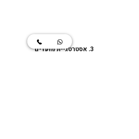
3. אסטרטגיית מועדים
מומלץ מאוד לגשת למבחן הראשון שלכם 
מוקדם ככל האפשר. בדרך זו, תוכלו לקבל 
את התוצאות, לנתח את נקודות החולשה 
ולגשת שוב במידת הצורך. זכרו שבישראל 
המקומות במרכזי הבחינה (המבחן בארץ 
מתקיים במספר בתי ספר אמריקאיים) 
מתמלאים במהירות, ולכן כדאי להירשם 
לפחות חודשיים מראש. למי שנבחנת ב SAT 
כחלופה לפסיכומטרי, יש לבדוק עם 
האוניברסיטה/המכללה מהו המועד האחרון 
שניתן לעשות. באוניברסיטאות בישראל 