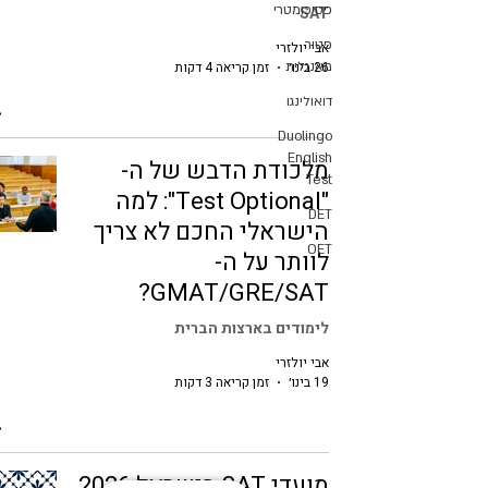
פסיכומטרי
SAT
פטור
אבי יולזרי
26 בינו׳
מאנגלית
זמן קריאה 4 דקות
דואולינגו
Duolingo
English
מלכודת הדבש של ה-
Test
"Test Optional": למה
DET
הישראלי החכם לא צריך
OET
לוותר על ה-
GMAT/GRE/SAT?
לימודים בארצות הברית
אבי יולזרי
19 בינו׳
זמן קריאה 3 דקות
מועדי SAT בישראל 2026