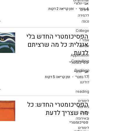
Grammar
אבי יולזרי
4 ביוני
זמן קריאה 2 דקות
טיפים
ללמידה
נכונה
College
הפסיכומטרי החדש בלי
אמיר /
אנגלית: כל מה שרציתם
אמירם
לדעת
Application
Consulting
פסיכומטרי
Duolingo
אבי יולזרי
|
17 בפבר׳
זמן קריאה 5 דקות
דולינגו
reading
לימודים
הפסיכומטרי החדש: כל
בארצות
מה שצריך לדעת
הברית
ובאירופה
פסיכומטרי
לימודים