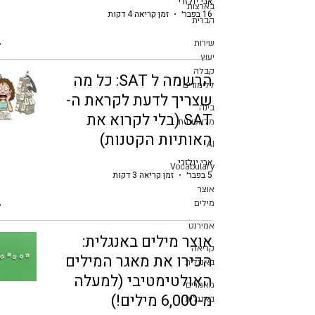
אבי יולזרי
בארצות
16 בפבר׳
זמן קריאה 4 דקות
הברית
שירות
יעוץ
קבלה
הרשמה ל SAT: כל מה
ללימודים
שצריך לדעת לקראת ה-
בינה
SAT (בלי לקרוא את
מלאכותית
האותיות הקטנות)
AI
אבי יולזרי
Vocabulary
5 בפבר׳
זמן קריאה 3 דקות
אוצר
מילים
אמירנט
אוצר מילים באנגלית:
קריאה
הכירו את מאגר המילים
באנגלית
האולטימטיבי (למעלה
מאמרים
מ-6,000 מילים!)
באנגלית