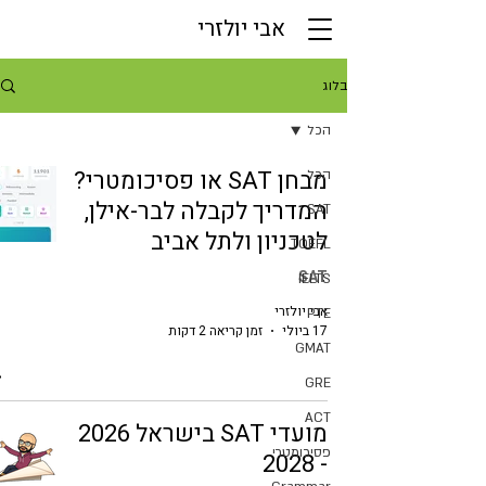
אבי יולזרי
בלוג
הכל
מבחן SAT או פסיכומטרי?
הכל
המדריך לקבלה לבר-אילן,
SAT
לטכניון ולתל אביב
TOEFL
SAT
IELTS
אבי יולזרי
PTE
17 ביולי
זמן קריאה 2 דקות
GMAT
GRE
ACT
מועדי SAT בישראל 2026
פסיכומטרי
- 2028