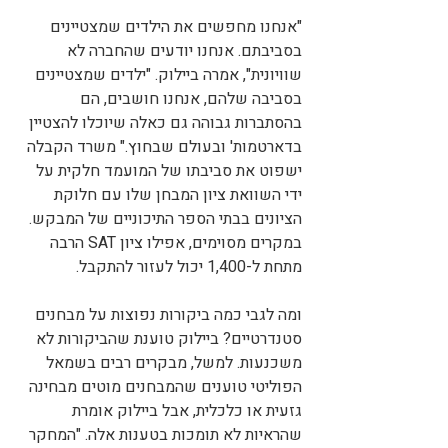
"אנחנו מחפשים את הילדים שמצטיינים 
בסביבתם. אנחנו יודעים שהחברה לא 
שוויונית", אמרה ביילוק. "ילדים שמצטיינים 
בסביבה שלהם, אנחנו חושבים, הם 
בהסתברות גבוהה גם כאלה שיוכלו להצטיין 
בדארטמות' ובעולם שבחוץ." משרד הקבלה 
ישפוט את סביבתו של המועמד חלקית על 
ידי השוואת ציון המבחן שלו עם חלוקת 
הציונים בבתי הספר התיכוניים של המבקש. 
במקרים מסוימים, אפילו ציון SAT הרבה 
מתחת ל-1,400 יכול לעזור להתקבל.
ומה לגבי כמה ביקורות נפוצות על מבחנים 
סטנדרטיים? ביילוק טוענת שהביקורות לא 
משכנעות. למשל, מבקרים רבים בשמאל 
הפוליטי טוענים שהמבחנים מוטים מבחינה 
גזעית או כלכלית, אבל ביילוק אומרת 
שהראיות לא תומכות בטענות אלה. "המחקר 