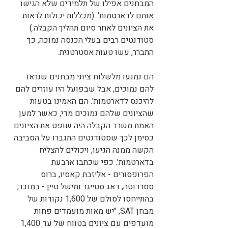
המבחנים אפילו של תלמידים שלא הגישו 
אותם לדארטמות'. (מכללות יכולות לראות 
את הציונים לאחר סיום תהליך הקבלה.) 
סטודנטים רבים בעלי הכנסה נמוכה, כך 
התברר, עשו טעות אסטרטגית. 
הם נמנעו מלשלוח ציוני מבחנים שנראו 
להם נמוכים, אבל שבפועל היו עוזרים להם 
להיכנס לדארטמות'. הם האמינו בטעות 
שהציונים שלהם נמוכים מדי, כאשר למען 
האמת משרד הקבלה היה שופט את הציונים 
כסימן לכך שסטודנטים התגברו על הסביבה 
הקשה ממנה הגיעו, ויכולים להצליח 
בדארטמות'. כפי שכתבו ארבעת 
הפרופסורים - אליזבת קאסיו, ברוס 
ססרדוטה, דאג סטייגר ומישל טיין - במזכר, 
בהתייחסו לסולם של 1,600 נקודות של 
מבחן SAT, "יש מאות מועמדים פחות 
מועדפים עם ציונים בטווח של עד 1,400 