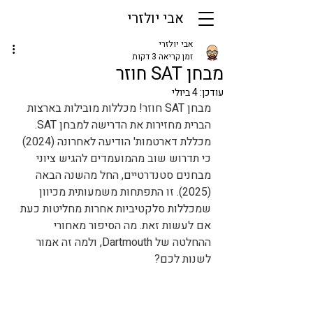
אבי יולזרי
אבי יולזרי
זמן קריאה 3 דקות
מבחן SAT חוזר
עודכן:
4 ביולי
מבחן SAT חוזר! מכללות מובילות בארצות 
הברית מחזירות את הדרישה למבחן SAT. 
מכללת דארטמות' הודיעה לאחרונה (2024) 
כי תדרוש שוב מהמועמדים להגיש ציוני 
מבחנים סטנדרטיים, החל מהשנה הבאה 
(2025). זו התפתחות משמעותית מכיוון 
שמכללות סלקטיביות אחרות מחליטות כעת 
אם לעשות זאת. מה הסיפור מאחורי 
ההחלטה של Dartmouth, ולמה זה אמור 
לשנות לכם? 