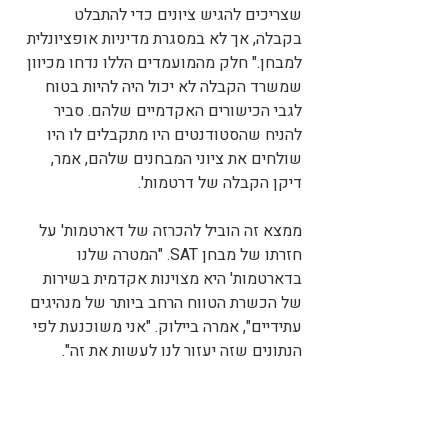
שצריכים להגיש ציונים כדי להתבלט 
בקבלה, אך לא במסגרת מדיניות אופציונלית 
למבחן." חלק מהמועמדים הללו נדחו מכיוון 
שמשרד הקבלה לא יכול היה להיות בטוח 
לגבי הכישורים האקדמיים שלהם. סביר 
להניח שהסטודנטים היו מתקבלים לו היו 
שולחים את ציוני המבחנים שלהם, אמר, 
דיקן הקבלה של דרטמות'.
ממצא זה הוביל להכרזה של דארטמות' על 
חזרתו של מבחן SAT. "המטרה שלנו 
בדארטמות' היא מצוינות אקדמית בשירות 
של הכשרת הטווח הרחב ביותר של מנהיגים 
עתידיים", אמרה ביילוק. "אני משוכנעת לפי 
הנתונים שזה יעזור לנו לעשות את זה".