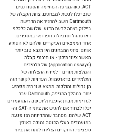
ACT. כשהמגיפה הסתיימה והסטודנטים 
שוב יכלו לגשת למבחנים, צוות הקבלה של 
Dartmouth חשב להחזיר את הדרישה. 
ביילוק רצתה לדעת מדוע. שלושה כלכלני 
דארטמות' וסוציולוג חפרו אז במספרים. 
אחד הממצאים העיקריים שלהם לא הפתיע 
אותם: ציוני המבחנים היו מנבא טוב יותר 
מאשר ציוני תיכון - או חיבורי קבלה 
(application essays) של תלמידים 
והמלצות מורים - למידת ההצלחה של 
התלמידים בדארטמות'. העדויות לקשר הזה 
הן גדולות והולכות. ממצא שני היה מפתיע 
יותר. במהלך המגיפה, Dartmouth עבר 
למדיניות מבחן אופציונלית, שבה המועמדים 
יכלו לבחור אם להגיש את ציוני ה-SAT וה-
ACT שלהם. מסתבר שהמדיניות הזו פגעה 
במועמדים בעלי הכנסה נמוכה באופן 
ספציפי. החוקרים הצליחו לנתח את ציוני 