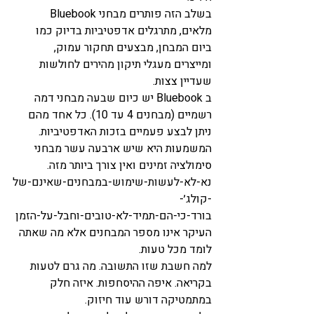
בשלב הזה פותרים מבחני Bluebook 
מלאים, מתרגלים אדפטיביות בדיוק כמו 
ביום המבחן, מבצעים תחקור עמוק, 
ומייצרים מעגלי תיקון מהירים לחולשות 
שעדיין צצות.
ב Bluebook יש כיום שבעה מבחני דמה 
רשמיים (מבחנים 4 עד 10). כל אחד מהם 
ניתן לבצע פעמיים בזכות האדפטיביות. 
המשמעות היא שיש ארבעה עשר מבחני 
סימולציה זמינים ואין צורך ביותר מזה. 
נא-לא-לעשות-שימוש-במבחנים-שאינם-של
-קולג׳-
בורד-כי-הם-תמיד-לא-טובים-וחבל-על-הזמן
העיקר אינו מספר המבחנים אלא מה שאתה 
לומד מכל טעות.
למה חשבת שזו התשובה. מה גרם לטעות 
בקריאה. איפה ההיסחפות. איזה חלק 
במתמטיקה דורש עוד חיזוק.