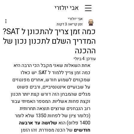
אבי יולזרי
אבי יולזרי
זמן קריאה 3 דקות
כמה זמן צריך להתכונן ל SAT?
המדריך השלם לתכנון נכון של
ההכנה
עודכן:
4 ביולי
אחת השאלות שאני מקבל הכי הרבה היא 
כמה זמן צריך ללמוד ל SAT. יש כאלו 
שמקווים לשמוע חודש, אחרים מפנטזים 
על שבועיים אינטנסיביים, ורבים פשוט 
מגלים שהמבחן הזה דורש קצת יותר תכנון 
וקצת פחות אשליות. המספר האמיתי עבור 
רוב הנבחנים שרוצים תוצאה תחרותית 
(כלומר ציון של לפחות 1350 שלא לומר 
1400 פלוס) הוא 
שלושה עד ארבעה 
חודשים
 של הכנה מסודרת. זהו הזמן 