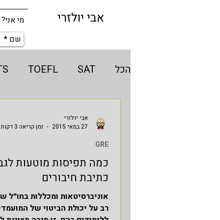
אבי יולזרי
מי אני?
הכל
SAT
TOEFL
TS
טיפים ללמידה נכונה
ege
אבי יולזרי
27 במאי 2015
זמן קריאה 3 דקות
GRE
reading
לימודים בארצות
כמה תפיסות מוטעות לגב
כתיבת חיבורים
בינה מלאכותית
AI
y
אוניברסיטאות ומכללות בחו״ל ש
רב על יכולת הביטוי של המועמדי