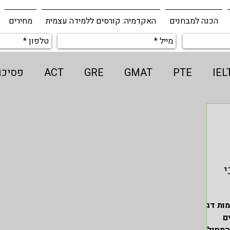
הכנה למבחנים
האקדמיה: קורסים ללמידה עצמית
מחירים
IEL
PTE
GMAT
GRE
ACT
פסיכו
Coll
אמיר / אמירם
Application Consulting
 הברית ובאירופה
לימודים בארצות הברית
שירו
י
Vocabular
אוצר מילים
אמירנט
קריאה באנ
מות דגש
ם