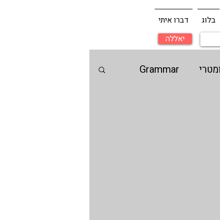
בלוג
דברו איתי
יאללה
מטרי
Grammar
Duolingo | דולינגו
ת יעוץ קבלה ללימודים
גלית