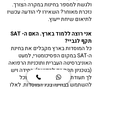
ולגשת למספר בחינות במקרה הצורך. 
נזכרת מאוחר? השאירו לי הודעה עכשיו 
לתיאום שיחת ייעוץ.
אני רוצה ללמוד בארץ. האם ה- SAT 
תקף לגביי?
כל המוסדות בארץ מקבלים את בחינת 
ה-SAT במקום הפסיכומטרי, למעט 
האוניברסיטה העברית ותוכניות הרפואה 
(בטכניון תקף גם לרפואה). במידה ויש 
לך תעודת בגרות אמריקאית, תוכל 
להשתמש בבחינה בכל המוסדות. לאלו 
המתלבטים בין לימודי תואר ראשון 
בארץ או בחו"ל – בחינת ה-SAT מציעה 
מרווח תמרון מעולה. היות וניתן 
להשתמש בבחינה הן בארץ והן בחו"ל, 
קורס SAT מבטיחה שהמאמץ והכסף 
לא יעלו בתוהו. קורס SAT יכול לשפר 
בצורה משמעותית את סיכויי ההצלחה 