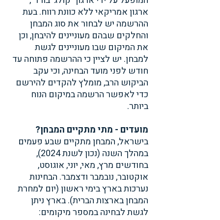
המופעל על ידי ארגון "קולג' בורד", 
ארגון אמריקאי ללא כוונת רווח. בעת 
ההרשמה יש לבחור את סוג המבחן 
והחלקים שבהם מעוניינים להיבחן, וכן 
את המיקום שבו מעוניינים לגשת 
למבחן. יש לציין כי ההרשמה פתוחה עד 
חודש לפני מועד הבחינה, וכי עקב 
הביקוש הרב, מומלץ להקדים להירשם 
כדי לאפשר הרשמה במיקום הנוח 
ביותר.
מועדים - מתי מתקיים המבחן?
בישראל, המבחן מתקיים שבע פעמים 
במהלך השנה (נכון לשנת 2024), 
בחודשים מרץ, מאי, יוני, אוגוסט, 
אוקטובר, נובמבר ודצמבר. הבחינות 
נערכות בארץ בימי ראשון (יום למחרת 
המבחן בארצות הברית). בארץ ניתן 
לגשת לבחינה במספר מיקומים: 