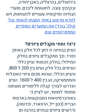
בירושלים, בהרצליה, באבן יהודה, 
ובקיבוץ צובה. לתשומת ליבכם, מועדי 
הבחינה ומיקומיה עשויים להשתנות, ויש 
לוודא מראש באתר המבחן (האתר של 
קולג' בורד) את המועדים הסופיים 
המתפרסמים שם
.
כיצד ומתי מקבלים ציונים?
הציון בבחינה זו ניתן לכל חלק באופן 
נפרד, וכך מתקבלים ציונים בחלק 
המילולי, בחלק הכמותי וציון כללי. 
הציונים בכל חלק נעים בין 200 ל 800, 
והציון הכללי, שהוא סכום ציוני האנגלית 
והמתמטיקה, נע בין 400 ל 1600. הציון 
הנדרש לצורך קבלה ללימודים משתנה 
ממוסד למוסד, יש לציין כי 
באוניברסיטאות המבוקשות בארצות 
הברית (כגון ייל, הרווארד, וכדומה), 
נדרשים ציונים גבוהים בהרבה מן 