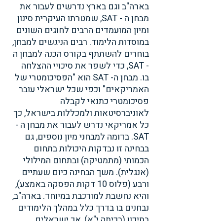
בארה"ב וגם בארץ נדרשים לעבור את 
מבחן ה - SAT, שמטרתו העיקרית סינון 
ומיון המועמדים הרבים לחוגים השונים 
במוסדות הלימוד. רבים הניגשים למבחן, 
בוחרים להשתתף בקורס הכנה למבחן ה 
- SAT, כדי לשפר את סיכויי ההצלחה 
בו. מבחן ה- SAT הוא "הפסיכומטרי של 
האמריקאים" וכפי שכל ישראלי עובר 
פסיכומטרי כתנאי לקבלה 
לאוניברסיטאות ולמכללות בישראל, כך 
כל אמריקאי נדרש לעבור את מבחן ה - 
SAT. בדומה למבחני מיון נוספים, גם 
בבחינה זו נבדקות היכולות בתחום 
הכמותי (מתמטיקה) ובתחום המילולי 
(אנגלית). משך הבחינה כיום שעתיים 
ורבע (פלוס 10 דקות הפסקה באמצע), 
והיא נחשבת למורכבת במיוחד. בארה"ב, 
נבחנים בו בדרך כלל במהלך הלימודים 
בתיכון (בכיתה י"א), אך ישראלים 