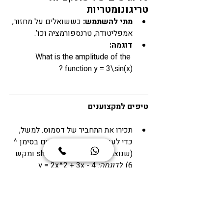
טריגונומטריות
מתי להשתמש:
 כששואלים על מחזור, 
אמפליטודה, טרנספורמציה וכו’.
דוגמה: 
What is the amplitude of the 
function y = 3\sin(x) ?
טיפים למקצוענים
תכירו את התחביר של דסמוס. למשל, 
כדי לעשות חזקה, משתמשים בסימן ^ 
(שנוצר משילוב של מקש shift ומקש 
6). 
לדוגמה: ‎
y = 2x^2 + 3x - 4
השתמשו בסליידרים (sliders) כדי 
לשחק עם פרמטרים ולראות דפוסים 
או שינויים בגרף.
אפשר לעשום זום אין זום אאוט 