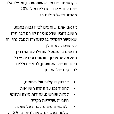
בקושי יודעים איך להשתמש בו, ואפילו אלו 
שיודעים – לרוב מנצלים אולי 20% 
מהפוטנציאל הגלום בו.
אז אם אתם שואפים לציון גבוה באמת, 
חשוב להבין שדסמוס זה לא רק דבר זניח 
שאפשר להקליד בו פונקציה ולקבל גרף. זה 
כלי שיכול לעזור לך:
חדשים בדסמוס? התחילו עם 
המדריך 
המלא למחשבון דסמוס בעברית
 — כל 
היסודות של המחשבון, לפני שצוללים 
לטריקים של המבחן.
לבדוק שקילות של ביטויים,
לחסוך זמן על פתרון משוואות,
לגלות שורשים, נקודות קיצון ותחומי 
חיוביות/שליליות בקליק,
ולפעמים פשוט לענות על שאלה 
שלמה בעשרים שניות (וזמן ב SAT זה 