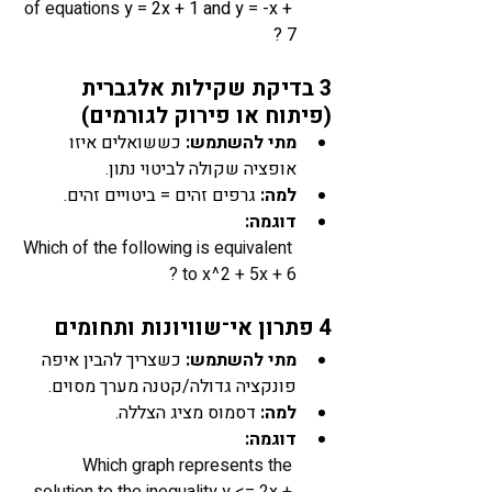
of equations
 y = 2x + 1 and y = -x + 
7 ?
3 בדיקת שקילות אלגברית 
(פיתוח או פירוק לגורמים)
מתי להשתמש:
 כששואלים איזו 
אופציה שקולה לביטוי נתון.
למה:
 גרפים זהים = ביטויים זהים.
דוגמה: 
Which of the following is equivalent 
to x^2 + 5x + 6 ?
4 פתרון אי־שוויונות ותחומים
מתי להשתמש:
 כשצריך להבין איפה 
פונקציה גדולה/קטנה מערך מסוים.
למה:
 דסמוס מציג הצללה.
דוגמה: 
Which graph represents the 