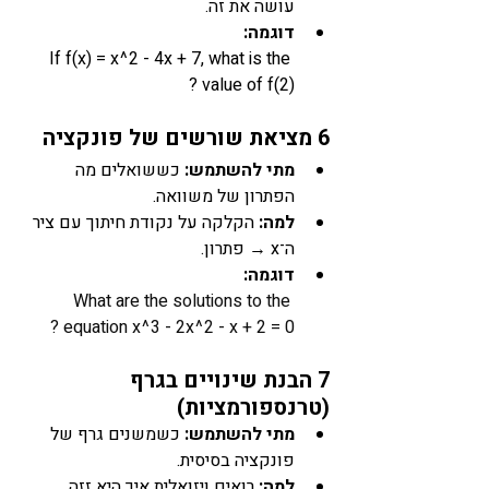
עושה את זה.
דוגמה: 
If f(x) = x^2 - 4x + 7, what is the 
value of f(2) ?
6 מציאת שורשים של פונקציה
מתי להשתמש:
 כששואלים מה 
הפתרון של משוואה.
למה:
 הקלקה על נקודת חיתוך עם ציר 
ה־x → פתרון.
דוגמה: 
What are the solutions to the 
equation x^3 - 2x^2 - x + 2 = 0 ?
7 הבנת שינויים בגרף 
(טרנספורמציות)
מתי להשתמש:
 כשמשנים גרף של 
פונקציה בסיסית.
למה:
 רואים ויזואלית איך היא זזה, 