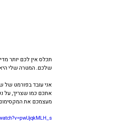
תכלס אין לכם יותר מדי
שלכם. המטרה שלי היא ל
אני עובד בפורמט של שי
אתכם כמו שצריך, על נ
מעצמכם את המקסימום. 
m/watch?v=pwUjqkMLH_s