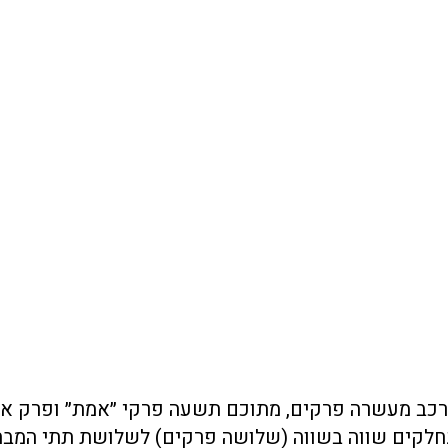
ר, מבחן SAT מורכב מעשרה פרקים, מתוכם תשעה פרקי ״אמת״ ופרק א