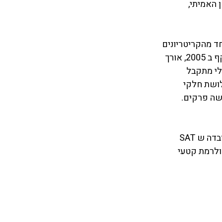
 האמיתי, 
י המהווה את אחד מהקריטריונים 
לקבלה לאוניברסיטאות ולקולג'ים בארה"ב. המבחן בפורמט החדש שלו, אשר נכנס לתוקף ב 2005, אורך 
– 2400, כאשר הציון הכללי מתקבל 
חד משלושת חלקי 
שה פרקים. 
מבחן SAT זה לא פסיכומטרי, למרות שיש לשני המבחנים האלה נקודות דמיון. מעבר לעובדה ש SAT 
ולרמת קטעי 