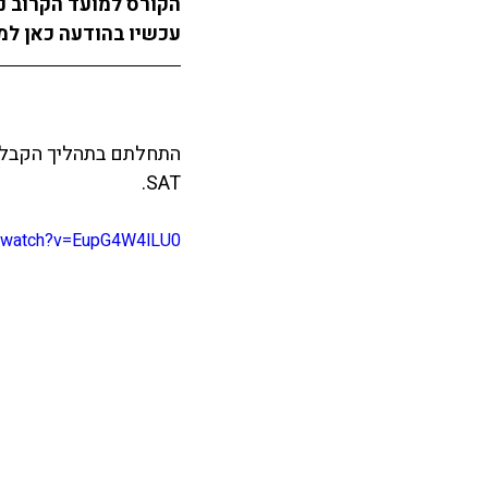
הקורס למועד הקרוב נ
עכשיו בהודעה כאן למט
התחלתם בתהליך הקבלה ל
SAT.
m/watch?v=EupG4W4lLU0