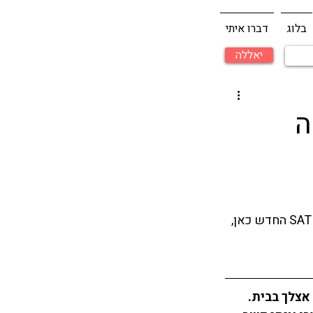
בלוג
דברו איתי
יאללה
ה
* הפוסט הזה נכתב על מבחן SAT בפורמט הישן, שהובא למנוחות בינואר 2016. עכשיו ה SAT החדש כאן, 
ן, מהמחשב אצלך בבית. 