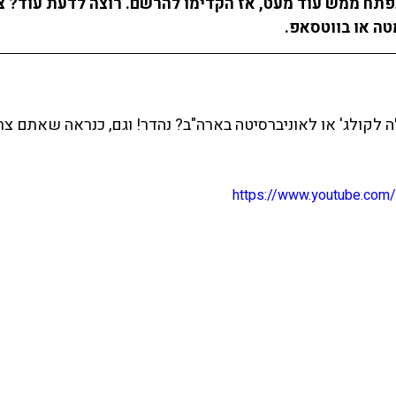
פתח ממש עוד מעט, אז הקדימו להרשם. רוצה לדעת עוד? צר
ה או 
בווטסאפ
. 
קולג' או לאוניברסיטה בארה"ב? נהדר! וגם, כנראה שאתם צרי
https://www.youtube.co