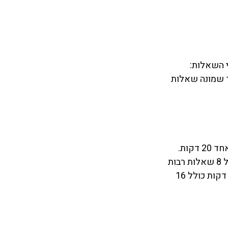
 25 דקות ואחד שאורך 20 דקות. סוגי השאלות: 
 שמונה שאלות 
החלק הכמותי כולל אף הוא שלושה פרקים, גם כאן לשניים מהם מוקצבות 25 דקות ולאחד 20 דקות. 
אחד מפרקי ה 25 דקות כולל 20 שאלות רבות ברירה. הפרק השני שאורכו 25 דקות כולל 8 שאלות רבות 
ברירה ו 10 שאלות פתוחות, אשר את התשובות להן יש למלא בטבלה. הפרק שאורך 20 דקות כולל 16 