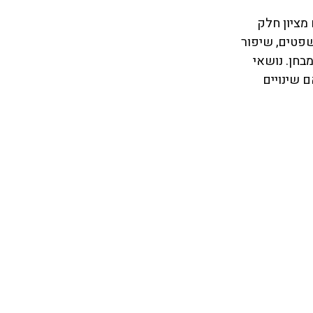
 של חיבור קצר. ציון החיבור מהווה כ 30 אחוזים מציון חלק 
פטים, שיפור 
ק שפותח את המבחן. נושאי 
 שינויים 