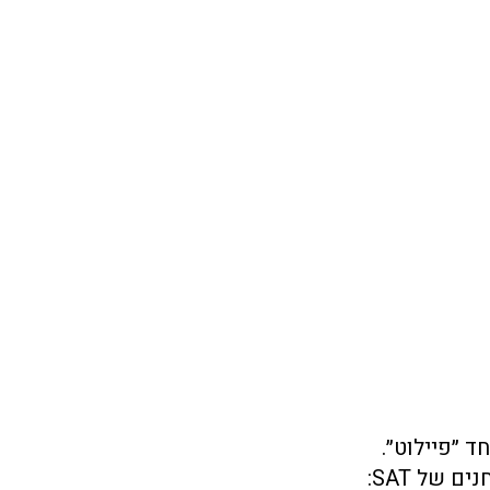
חד ״פיילוט״. 
תשעת פרקי האמת נחלקים שווה בשווה (שלושה פרקים) לשלושת תתי המבחנים של SAT: 