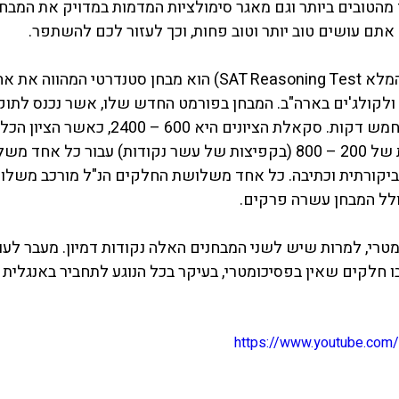
 מהטובים ביותר וגם מאגר סימולציות המדמות במדויק את המבחן
אתם עושים טוב יותר וטוב פחות, וכך לעזור לכם להשתפר.
מבחן ה SAT (או בשמו המלא SAT Reasoning Test) הוא מבחן סטנדרט
שלוש שעות וארבעים וחמש דקות. סקאלת הציונים היא 600 
משילוב שלוש סקאלות של 200 – 800 (בקפיצות של עשר נקודות) עבור כל א
 ביקורתית וכתיבה. כל אחד משלושת החלקים הנ"ל מורכב משלו
ולל המבחן עשרה פרקים.
בו חלקים שאין בפסיכומטרי, בעיקר בכל הנוגע לתחביר באנגלית 
https://www.youtube.co