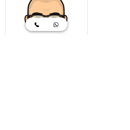
שיחת יעוץ חינם
15
הזמינו עכשיו
רוצים להפסיק לקרוא על ה-DET ולהתחיל 
להתאמן?
בניתי את DET IL — הפלטפורמה הישראלית 
היחידה למבחן, עם כל 13 סוגי השאלות, 
קושי אדפטיבי ופידבק AI בעברית. 99₪ 
ל-30 יום.
להתחיל להתאמן ב-DET IL ←
#דולינגו
#דואולינגו
#DuolingoEnglishTest