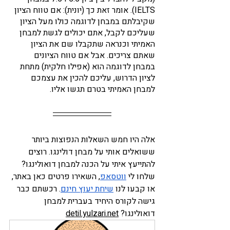
IELTS). אומר זאת כך (יונית): אם טווח הציון 
שקיבלתם במבחן לדוגמה כולו מעל הציון 
שעליכם לקבל, אתם יכולים לגשת למבחן 
האמיתי וכנראה שתקבלו שם את הציון 
שאתם צריכים. אבל אם טווח הציונים 
במבחן לדוגמה הוא (אפילו חלקית) מתחת 
לציון הדרוש, עליכם להכין את עצמכם 
למבחן האמיתי בטרם תגשו אליו. 
אלה היו חמש השאלות הנפוצות ביותר 
ששואלים אותי על מבחן דולינגו. רוצים 
להתייעץ איתי על הכנה למבחן דואולינגו? 
שלחו לי 
ווטסאפ
, השאירו פרטים כאן באתר, 
או קבעו לנו 
שיחת יעוץ חינם
. רכשתם כבר 
גישה לקורס היחיד בעברית למבחן 
דואולינגו? 
detil.yulzari.net