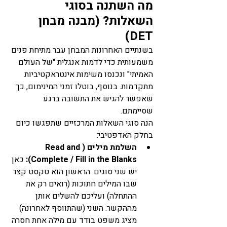
מה השתנה בסוגי 
השאלות? (מבנה מבחן 
DET)
בשנתיים האחרונות המבחן עבר מתיחת פנים 
משמעותית כדי לדמות אנגלית "של העולם 
האמיתי" ונכנסו משימות אינטראקטיביות 
מתקדמות. בנוסף, בוטלו זמני המינימום, כך 
שאפשר להגיש את התשובה ברגע 
שסיימתם.
הנה סוגי השאלות המרכזיים שתפגשו כיום 
בחלק האדפטיבי:
השלמת מילים (Read and 
Complete / Fill in the Blanks):
 כאן 
יש שני סוגים. הראשון הוא טקסט קצר 
שבו המילים חתוכות (רואים רק את 
ההתחלה) ועליכם להשלים אותן 
מההקשר. השני (שהתווסף לאחרונה) 
מציג משפט בודד עם מילה אחת חסרה 