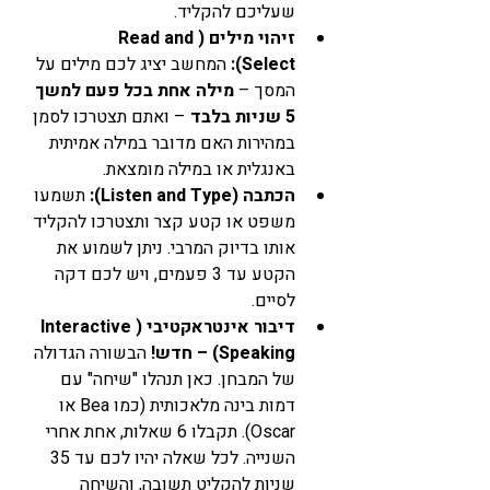
שעליכם להקליד.
זיהוי מילים (Read and 
Select):
 המחשב יציג לכם מילים על 
המסך – 
מילה אחת בכל פעם למשך 
5 שניות בלבד
 – ואתם תצטרכו לסמן 
במהירות האם מדובר במילה אמיתית 
באנגלית או במילה מומצאת.
הכתבה (Listen and Type):
 תשמעו 
משפט או קטע קצר ותצטרכו להקליד 
אותו בדיוק המרבי. ניתן לשמוע את 
הקטע עד 3 פעמים, ויש לכם דקה 
לסיים.
דיבור אינטראקטיבי (Interactive 
Speaking) – חדש!
 הבשורה הגדולה 
של המבחן. כאן תנהלו "שיחה" עם 
דמות בינה מלאכותית (כמו Bea או 
Oscar). תקבלו 6 שאלות, אחת אחרי 
השנייה. לכל שאלה יהיו לכם עד 35 
שניות להקליט תשובה, והשיחה 