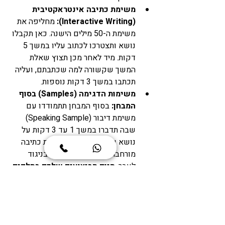
משימת כתיבה אינטראקטיבית 
(Interactive Writing):
 מחליפה את 
משימת ה-50 מילים הישנה. כאן תקבלו 
נושא ותצטרכו לכתוב עליו במשך 5 
דקות. מיד לאחר מכן תצוץ שאלת 
המשך שקשורה למה שכתבתם, ועליה 
תכתבו במשך 3 דקות נוספות.
משימות הדגימה (Samples) בסוף 
המבחן:
 בסוף המבחן תתמודדו עם 
משימת דיבור (Speaking Sample) 
שבה תדברו במשך 1 עד 3 דקות על 
נושא שיוצג לכם, וכן משימת כתיבה 
מורחבת (Writing Sample). בניגוד 
לעבר, 
היום הביצועים שלכם בחלקים 
אלו משפיעים על הציון 
הסופי
 ונשלחים למוסדות הלימוד.
ומה עכשיו?