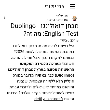
אבי יולזרי
אבי יולזרי
זמן קריאה 3 דקות
מבחן דואולינגו - Duolingo
English Test: מה זה?
עודכן:
6 ביולי
היי! רציתם לדעת מה זה מבחן דואולינגו 
במתכונת המעודכנת שלו לשנת 2026? 
הגעתם למקום הנכון. אבל תחילה הודעה 
חשובה! 
מערכת הלמידה המקוונת 
הראשונה מסוגה בארץ למבחן דואולינגו 
(Duolingo) כבר באוויר!
 מדובר בקורס 
אונליין מלא ללמידה עצמאית, שנבנה 
והותאם במיוחד לישראלים ולדוברי עברית. 
רוצים להתחיל ללמוד בקצב שלכם? היכנסו 
עכשיו 
ל-detil.yulzari.net