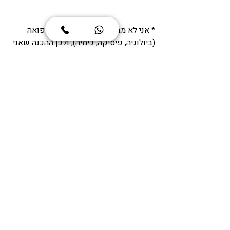
* אני לא מבין כלום במקצועות הרפואה 
(ביולוגיה, פיסיקה, כימיה), ולכן ההכנה שאני 
עושה למבחני המיון לבתי ספר לרפואה 
נוגעת רק בפרק ההגיון (reasoning) שיש 
בכל אחד מהמבחנים האלה.  
אז מה עכשיו? 
קודם כל, יש לי ממש כאן באתר 
בלוג עשיר 
בתכנים
, אז מוזמנים לקרוא על המבחן 
סלאש מבחנים שאתם עתידים לעשות. אם 
יש לכם שאלות, למה שלא תקבעו לנו 
שיחת 
יעוץ חינם
 ונוכל לדבר על זה? אתם יכולים 
גם פשוט לשלוח 
ווטסאפ
. בהצלחה!
SAT
TOEFL
IELTS