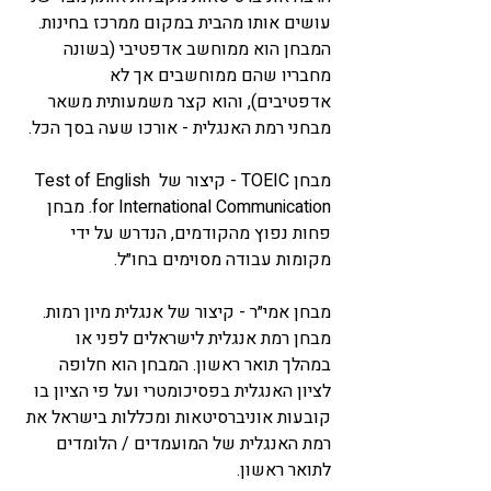
עושים אותו מהבית במקום ממרכז בחינות. 
המבחן הוא ממוחשב אדפטיבי (בשונה 
מחבריו שהם ממוחשבים אך לא 
אדפטיבים), והוא קצר משמעותית משאר 
מבחני רמת האנגלית - אורכו שעה בסך הכל. 
מבחן 
TOEIC
 - קיצור של Test of English 
for International Communication. מבחן 
פחות נפוץ מהקודמים, הנדרש על ידי 
מקומות עבודה מסוימים בחו״ל.
מבחן 
אמי״ר
 - קיצור של אנגלית מיון רמות. 
מבחן רמת אנגלית לישראלים לפני או 
במהלך תואר ראשון. המבחן הוא חלופה 
לציון האנגלית בפסיכומטרי ועל פי הציון בו 
קובעות אוניברסיטאות ומכללות בישראל את 
רמת האנגלית של המועמדים / הלומדים 
לתואר ראשון.