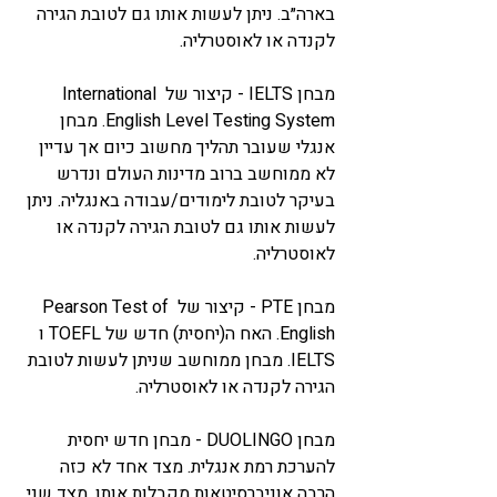
בארה״ב. ניתן לעשות אותו גם לטובת הגירה 
לקנדה או לאוסטרליה.
מבחן 
IELTS
 - קיצור של International 
English Level Testing System. מבחן 
אנגלי שעובר תהליך מחשוב כיום אך עדיין 
לא ממוחשב ברוב מדינות העולם ונדרש 
בעיקר לטובת לימודים/עבודה באנגליה. ניתן 
לעשות אותו גם לטובת הגירה לקנדה או 
לאוסטרליה.
מבחן 
PTE
 - קיצור של Pearson Test of 
English. האח ה(יחסית) חדש של TOEFL ו 
IELTS. מבחן ממוחשב שניתן לעשות לטובת 
הגירה לקנדה או לאוסטרליה.
מבחן DUOLINGO - מבחן חדש יחסית 
להערכת רמת אנגלית. מצד אחד לא כזה 
הרבה אוניברסיטאות מקבלות אותו, מצד שני 