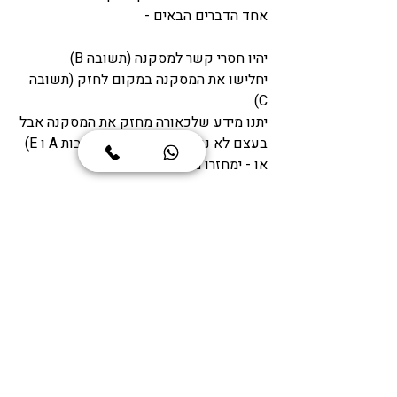
אחד הדברים הבאים - 
יהיו חסרי קשר למסקנה (תשובה B)
יחלישו את המסקנה במקום לחזק (תשובה 
C)
יתנו מידע שלכאורה מחזק את המסקנה אבל 
בעצם לא נוגע אליה ישירות (תשובות A ו E) 
או - ימחזרו מידע מהשאלה 
הזהרו במיוחד מתשובות מהסוג השלישי - 
במקרה שלנו תשובות A ו E. זה בסדר גמור 
לשים את התשובות האלה בצד ולהמשיך 
לחפש מחזק חזק (חח) יותר. אין סיבה 
לשבור את הראש על כל תשובה בדרך, כי 
חבל על הזמן ועל האנרגיה. 