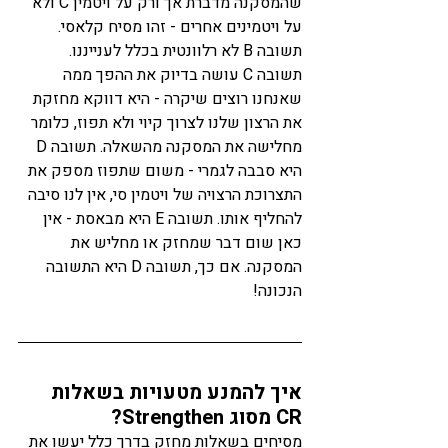
שהמסקנה מדברת אך ורק על ויטמין C ולא 
על ויטמינים אחרים - זהו מסיח קלאסי. 
תשובה B לא רלוונטית בכלל לענייננו. 
תשובה C עושה בדיוק את ההפך ממה 
שאנחנו רוצים שיקרה - היא דווקא מחזקת 
את הרצון שלנו לצרוך קיוי ולא תפוז, כלומר 
מחלישה את המסקנה מהשאלה. תשובה D 
היא סבבה לגמרי - משום שתפוז מספק את 
התצרוכת הרצויה של ויטמין סי, אין לנו סיבה 
להחליף אותו. תשובה E היא מבאסת - אין 
כאן שום דבר שמחזק או מחליש את 
המסקנה. אם כך, תשובה D היא התשובה 
הנכונה! 
איך להמנע מטעויות בשאלות 
CR מסוג Strengthen? 
מסיחים בשאלות מחזק בדרך כלל יעשו את 