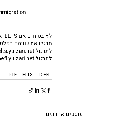
mmigration
לא בטוחים אם IELTS או TOEFL מתאים לכם?
תרגלו את שניהם בפלטפו
לתרגול IELTS ← ielts.yulzari.net
לתרגול TOEFL ← toefl.yulzari.net
PTE
IELTS
TOEFL
פוסטים אחרונים