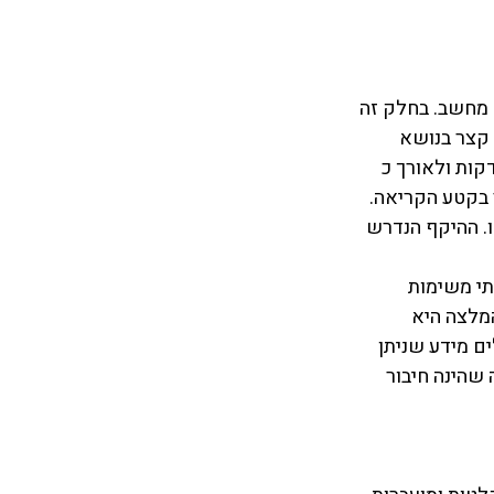
ה נעשית על מחשב. בחלק זה 
קצר בנושא 
כלשהו, ולאחר מכן תשמעו קטע הרצאה העוסק בנושא עליו קראתם. במשך 20 דקות ולאורך כ 
 בקטע הקריאה. 
י כלשהו. ההיקף הנדרש 
כתיבה נמשך שישים דקות (שעה) וכולל, בדומה למבחן TOEFL, שתי משימות 
מלצה היא 
 למשימה הראשונה, שבה תתבקשו לתאר לאורך לפחות 150 מילים מידע שניתן 
שהינה חיבור 