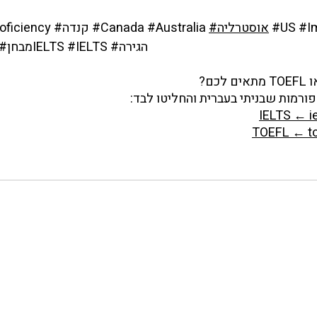
#I
#US
#אוסטרליה
#Australia
#Canada
#קנדה
oficiency
#הגירה
#IELTS
#מבחןIELTS
רמות שבניתי בעברית והחליטו לבד: