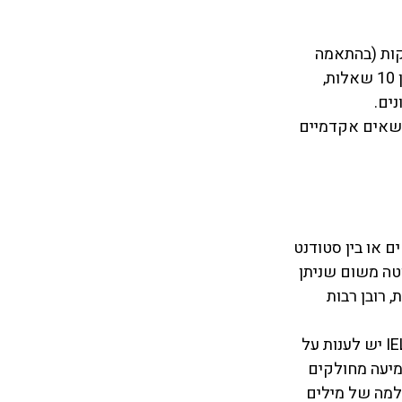
חלק הקריאה כולל שלושה או ארבעה קטעי קריאה, ונמשך 54 או 72 דקות (בהתאמה 
למספר הקטעים). קטעי הקריאה הינם בהיקף של כ 700 מילים ונלוות לכל אחד מהם בין 10 שאלות, 
ים. 
נושאים אקדמיים 
 קטעי שיחה (בין סטודנטים או בין סטודנט 
יוטה משום שניתן 
רובן רבות 
מבחן IELTS – חלק השמיעה במבחן IELTS נמשך חצי שעה. בחלק השמיעה במבחן  IELTS יש לענות על 
יעה מחולקים 
למה של מילים 