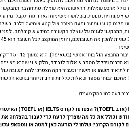
מבחן TOEFL – חלק הדיבור ב TOEFL גם הוא ממוחשב לחלוטין, כאשר תשובות
א כולל ארבע שאלות: הראשונה היא שאלה פתוחה בה תתבקשו 
 אפשרויות נתונות. בשלוש המשימות האחרונות תקבלו מידע ל
ט פלוס קטע שמיעה ופעם בצורה של קטע שמיעה בלבד. בשלו
ות, תתבקשו לענות על שאלה הקשורה במידע שקיבלתם. לפני כל
ימה. 
דיבור IELTS –  חלק הדי
א הכרות ויכלול מספר שאלות לגביכם, חלק שני שהוא משימה ע
 לתיאור משהו או מישהו וכעבור דקה תצטרכו לתת תשובה של ב
אתכם הבוחן מספר שאלות כלליות ורחבות יותר בנושא הקשור 
יבור דעה כמו המקצוענים
 (או ב 
TOEFL
)? הצטרפו לקורס 
IELTS
 (או 
TOEFL
) האינטרנ
ודש וכולל את כל מה שצריך לדעת כדי לעבור בהצלחה את ה
 לקורס הקרוב? שלחו לי הודעה כאן למטה או 
ווטסאפ
 עכשי