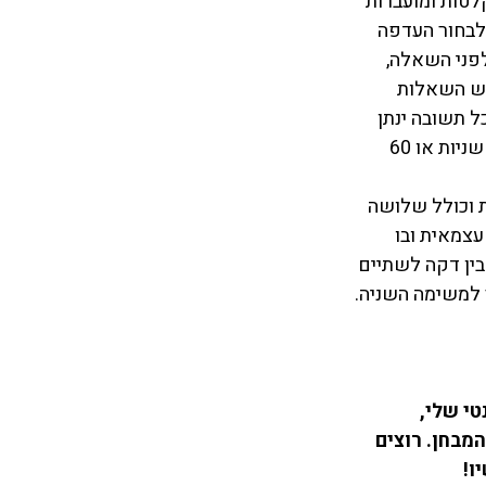
יכם מוקלטות ומועברות 
לבחור העדפה 
פני השאלה, 
ש השאלות 
 תשובה ינתן 
לכם זמן של בין 15 ל 30 שניות להכין את תשובתכם, והזמן המוקצב לכל תשובה הוא 45 שניות או 60 
בור מתבצע מול בוחן אנושי (בשאיפה). הוא נמשך 12 - 15 דקות וכולל שלושה 
צמאית ובו 
ין דקה לשתיים 
למשימה השניה. 
טי שלי, 
מבחן. רוצים 
ו! 