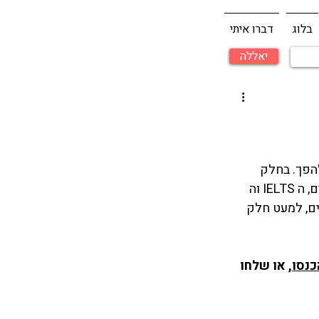
בלוג
דברו איתי
יאללה
קולים להעדפה של IELTS על פני TOEFL ולהפך. בחלק 
השני, נדבר על קצת על המבנה של כל אחד משני המבחנים האלה. קודם כל, שני המבחנים, ה IELTS וה 
ים, למעט חלק 
כנסו
, או שלחו 