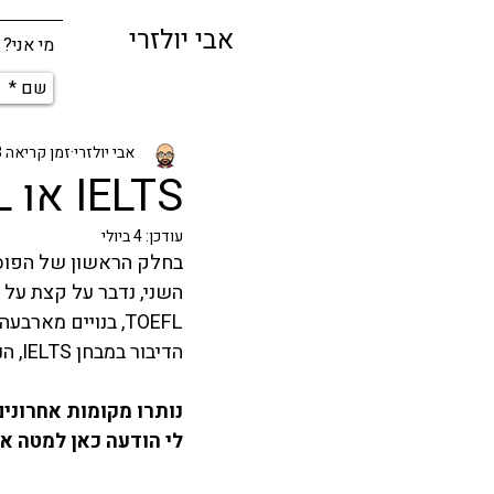
אבי יולזרי
מי אני?
אבי יולזרי
זמן קריאה 3 דקות
IELTS או TOEFL: מה עדיף? (חלק 2)
עודכן:
4 ביולי
בחלק הראשון של הפוס
TOEFL, בנויים מ
הדיבור במבחן IELTS, הנעשה בשיחה. והרי ההבדלים.
נותרו מקומות אחרונים לקורס TOEFL הכי טוב בארץ! 😎
לי הודעה כאן למטה או