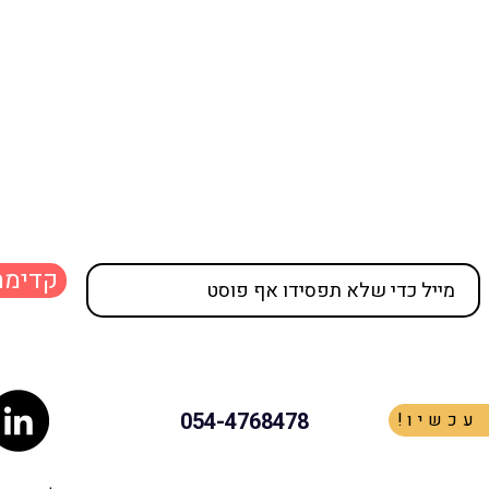
קדימה
054-4768478
 עכשיו
סוף עידן? ה GRE וה TOEFL על
המדף תמורת חצי מיליארד דולר