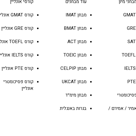
הרשמה
בחני מיון
עוד מבחנים
קורסי אונליין
מבחן IMAT
קורס GMAT אונליין
GRE
מבחן
BMAT
קורס
GRE
אונליין
SAT
מבחן
ACT
קורס
TOEFL
אונלי
TOEFL
מבחן
TOEIC
קורס
IELTS
אונליין
IELTS
מבחן
CELPIP
קורס
PTE
אונליין
PTE
מבחן
UKCAT
קורס פסיכומטרי
אונליין
סיכומטרי
מבחן
מימ״ד
מיר / אמירם /
בגרות באנגלית