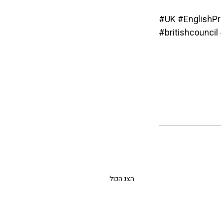
#UK
#EnglishPr
#britishcouncil
הצג הכול