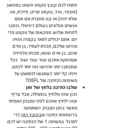
פתחו לכם קובץ טקסט פשוט במחשב 
(נוטפד, וורד, טקסט אדיט, פייג׳ס, מה 
שלא יהיה) או קנו מחברת אם אתם 
אנשים אנלוגים בעולם דיגיטלי, וכתבו 
לפחות שלוש פסקאות של טקסט מדי 
יום. אתם יכולים לתאר בקצרה חוויה 
מהיום שלכם, תכנית לעתיד, בן אדם 
אהוב, בן אדם שנוא, תכנית טלוויזיה 
שמרתקת אתכם ועוד ועוד ועוד. ככל 
שתכתבו יותר תרגישו נוח יותר לכתוב 
ויהיה קל יותר כשתגשו להתאמן על 
משימות הכתיבה של TOEFL. 
שלבו כתיבה בלחץ של זמן
נכון שזה מלחיץ בהתחלה, אבל עדיף 
שזה ילחיץ אתכם לפני המבחן האמיתי 
מאשר בזמן המבחן. השתמשו 
בדוגמאות כתיבה ש
בקובץ הזה
 כדי 
לתרגל. במשימה 1 של הכתיבה יש לכם 