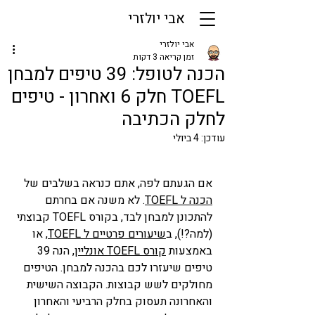
אבי יולזרי
אבי יולזרי
זמן קריאה 3 דקות
הכנה לטופל: 39 טיפים למבחן
TOEFL חלק 6 ואחרון - טיפים
לחלק הכתיבה
עודכן:
4 ביולי
אם הגעתם לפה, אתם כנראה בשלבים של 
הכנה ל TOEFL
. לא משנה אם בחרתם 
להתכונן למבחן לבד, בקורס TOEFL קבוצתי 
(למה?!), ב
שיעורים פרטיים ל TOEFL
, או 
באמצעות 
קורס TOEFL אונליין
, הנה 39 
טיפים שיעזרו לכם בהכנה למבחן. הטיפים 
מחולקים לשש קבוצות. הקבוצה השישית 
והאחרונה תעסוק בחלק הרביעי והאחרון 