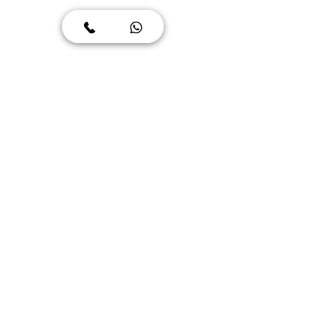
הגעתם במקרה ורוצים לחזור לפרקים 
הקודמים בטיפים ל TOEFL? בבקשה:
כללי
יום המבחן
חלק הקריאה
חלק השמיעה
חלק הדיבור
חלק הכתיבה
בהצלחה!