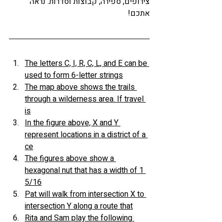
צירופים, ספירה, קבוצות וסדרות. נראה 
אתכם! 
The letters C, I, R, C, L, and E can be 
used to form 6-letter strings
The map above shows the trails 
through a wilderness area. If travel 
is
In the figure above, X and Y 
represent locations in a district of a 
ce
The figures above show a 
hexagonal nut that has a width of 1 
5/16
Pat will walk from intersection X to 
intersection Y along a route that
Rita and Sam play the following 