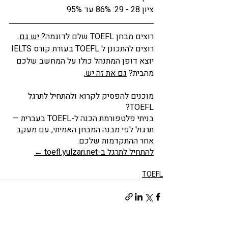
ציון 28 - 29: 86% עד 95%
רוצים מבחן TOEFL שלם לדוגמה? 
יש גם
. 
רוצים להתכונן ל TOEFL בעזרת קורס IELTS 
יוצא דופן המתנהל כולו על המחשב שלכם 
מהבית? 
גם את זה יש
.
מוכנים להפסיק לקרוא ולהתחיל לתרגל 
TOEFL?
בניתי פלטפורמת הכנה ל-TOEFL בעברית — 
תרגול לפי מבנה המבחן האמיתי, עם מעקב 
אחר ההתקדמות שלכם.
להתחיל לתרגל ב-toefl.yulzari.net ←
TOEFL