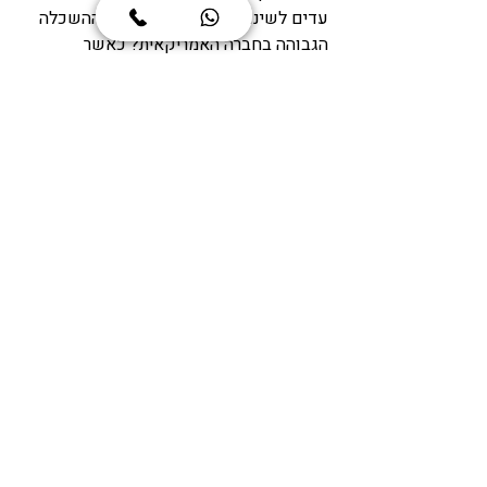
עדים לשינוי יסודי בתפקידה של ההשכלה 
הגבוהה בחברה האמריקאית? כאשר 
אוניברסיטאות, סטודנטים ואנשי סגל 
מתכוננים להשפעות מרחיקות לכת, דבר 
אחד ברור - ההשכלה הגבוהה בארה"ב 
נמצאת בצומת  דרכים משמעותית.
לימודים בארצות הברית
לימודים בארצות הברית ובאירופה
פוסטים אחרונים
הצג הכול