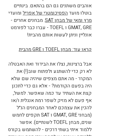
אוהבים משתנים גם הם בהתאם. בינתיים 
בוטלו מועד 
הפסיכומטרי של אפריל
 ומועדי 
מרץ ומאי של מבחן SAT
. מבחנים אחרים - 
GMAT, GRE ו TOEFL - עברו כבר לפורמט 
אונליין וניתן לעשות אותם מהבית! 
קראו עוד: מבחן TOEFL ו GRE מהבית
אבל ברצינות, נצלו את הבידוד ואת האבטלה 
לא רק כדי להשתגע ולפתוח שוב(!) את 
המקרר - מה אתם מצפים שיהיה שם שלא 
היה בפעם הקודמת? - אלא גם כדי לתכנן 
קצת את העתיד עד כמה שאפשר. למשל, 
אף פעם לא מזיק לשפר רמת אנגלית ו/או 
להכין את עצמכם לאחד המבחנים הנ״ל 
(מבחני GMAT, GRE ו SAT תקפים לחמש 
שנים, מבחן TOEFL לשנתיים). אפשר 
ללמוד איתי בשתי דרכים - להשתמש בקורס 