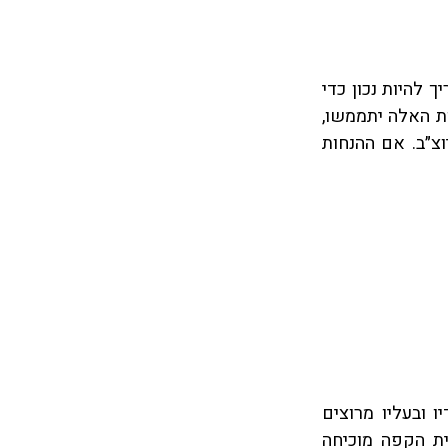
הנחה (סמויה) היא מידע שטוען הטענה מקבל כמובן מאליו. המידע שבהנחה הסמויה צריך להיות נכון כדי 
שהטיעון יעבוד. לדוגמה, תכנית עסקית מנסה לצפות הכנסות ורווחיות, אך כדי שהציפיות האלה יתממשו, 
ישנן ברקע של התכנית העסקית הנחות סמויות בדרך, למשל ביקוש, שיווק, הפצה וכיוצ״ב. אם ההנחות 
ניקח את הטיעון הבא: ״בית הקפה התל אביבי ״סימה קפה״ החל לפרסם השנה ברדיו ובעליו מרוצים 
שרווחיות העסק גדלה ב 10 אחוז בהשוואה לזו של שנה שעברה. ההצלחה של בית הקפה מוכיחה 