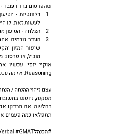
שהפרסום ברדיו עובד -
לעשות זאת. לו היי
הצלחה - הטיעון מ
מוביל, או פרסום מ
Reasoning. אז מה עכשיו?
החלשה. אם תבדקו אק
תתפלאו כמה פעמים אתם
#הכנהלGMAT
#GMATמילולי
erbal