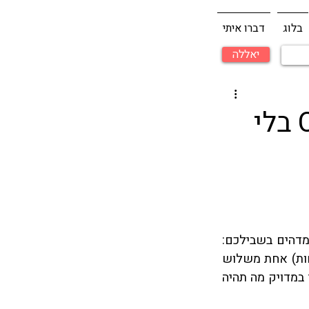
בלוג
דברו איתי
יאללה
איך לפתור שאלות Critical Reasoning בלי
אנשים אוהבים דפוסים חוזרים משום שדפוסים מכניסים סדר בבלגאו, אז הנה דפוס מדהים בשבילכם: 
75% משאלות Critical Reasoning בפרק המילולי של מבחן GMAT נשענות על (לפחות) אחת משלוש 
הנחות יסוד. אם תכירו את ההנחות הללו ותלמדו לזהות אותן בשאלות, תוכלו לצפות די במדויק מה תהיה 