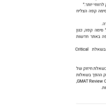
ווחי יותר.״ 
רלוונטיות - הטיעון מסיק שכל עסק יכול להרוויח יותר מפרסום ברדיו משום שסימה קפה הצליח 
.  
העדר גורמים אחרים - הטיעון מתעלם מגורמים אפשריים אחרים להצלחה של סימה קפה, כגון 
שיפור המזון והקפה המוגש במקום, שיפור השירות, ביקורת טובה שקיבל הקפה באתר חדשות 
אוקיי יופי! עכשיו אתם מכירים את ההנחות, ואפילו זיהיתן אחת או יותר מהן בשאלת Critical 
עצם זיהוי ההנחה / הנחות של השאלה מכינה אתכם כבר לתת תשובה לשאלה. לדוגמה, בשאלת חיזוק של 
מסקנה, נחפש בתשובות מידע שמגדיל את הסבירות שההנחה שזיהיתם תתקיים, ובדיוק ההפך בשאלות 
 מתוך ה GMAT Review Official Guide, 
ת.