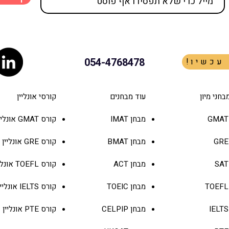
054-4768478
 עכשיו
מה דרישות ויזת הסטודנט לקנדה
לאילו
למי שמתקבל ל-MBA
הקבלה ל
בחני מיון
עוד מבחנים
קורסי אונליין
מבחן IMAT
קורס GMAT אונליין
GRE
מבחן
BMAT
קורס
GRE
אונליין
SAT
מבחן
ACT
קורס
TOEFL
אונלי
TOEFL
מבחן
TOEIC
קורס
IELTS
אונליין
IELTS
מבחן
CELPIP
קורס
PTE
אונליין