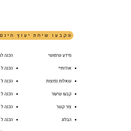
!קבעו שיחת יעוץ חינם
בתי הספר עם שכר ה-MBA הגבוה
ביותר בארה"ב (2026)
מידע שימושי
הכנה למ
אודותיי
הכנה ל GMAT
שאלות נפוצות
הכנה ל
קבעו שיעור
הכנה ל
צור קשר
הכנה ל
הבלוג
הכנה ל